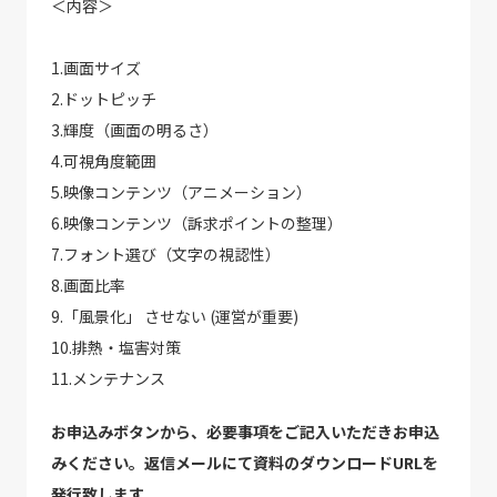
＜内容＞
1.画面サイズ
2.ドットピッチ
3.輝度（画面の明るさ）
4.可視角度範囲
5.映像コンテンツ（アニメーション）
6.映像コンテンツ（訴求ポイントの整理）
7.フォント選び（文字の視認性）
8.画面比率
9.「風景化」 させない (運営が重要)
10.排熱・塩害対策
11.メンテナンス
お申込みボタンから、必要事項をご記入いただきお申込
みください。返信メールにて資料のダウンロードURLを
発行致します。