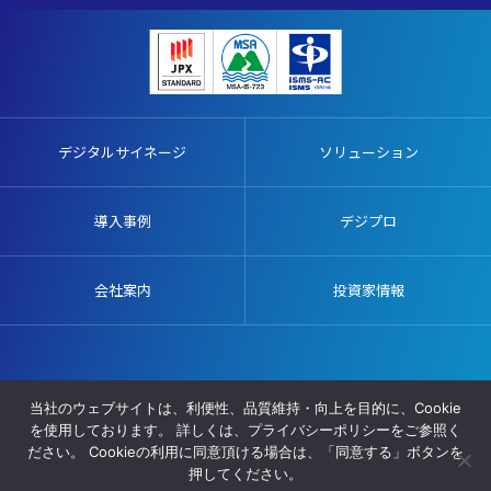
デジタルサイネージ
ソリューション
導入事例
デジプロ
会社案内
投資家情報
販売代理店募集
施工協力業者募集
プライバシーポリシー
当社のウェブサイトは、利便性、品質維持・向上を目的に、Cookie
サイトマップ
を使用しております。 詳しくは、プライバシーポリシーをご参照く
ださい。 Cookieの利用に同意頂ける場合は、「同意する」ボタンを
© AVIX, Inc. All Rights Reserved.
押してください。