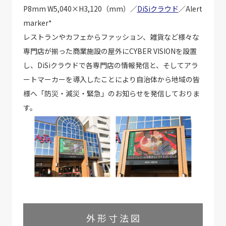
P8mm W5,040×H3,120（mm）／
DiSiクラウド
／Alert
marker*
レストランやカフェからファッション、雑貨など様々な
専門店が揃った商業施設の屋外にCYBER VISIONを設置
し、DiSiクラウドで各専門店の情報発信と、そしてアラ
ートマーカーを導入したことにより自治体から地域の皆
様へ「防災・減災・緊急」のお知らせを発信しておりま
す。
外 形 寸 法 図