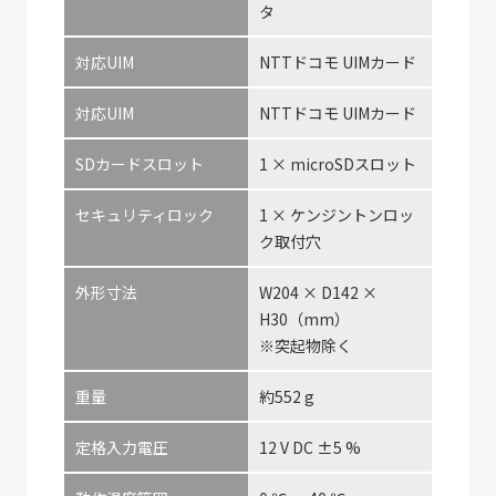
タ
対応UIM
NTTドコモ UIMカード
対応UIM
NTTドコモ UIMカード
SDカードスロット
1 × microSDスロット
セキュリティロック
1 × ケンジントンロッ
ク取付穴
外形寸法
W204 × D142 ×
H30（mm）
※突起物除く
重量
約552 g
定格入力電圧
12 V DC ±5 %