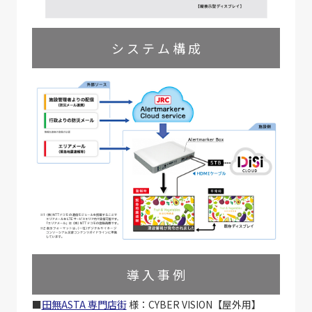
シ ス テ ム 構 成
導 入 事 例
■
田無ASTA 専門店街
様：CYBER VISION【屋外用】