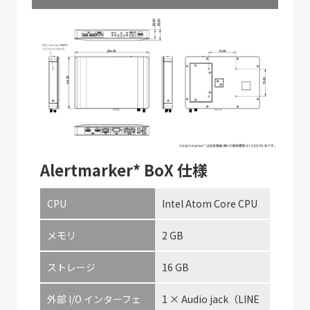
Alertmarker* BoX 仕様
CPU
Intel Atom Core CPU
メモリ
2 GB
ストレージ
16 GB
外部 I/O インターフェ
1 × Audio jack（LINE