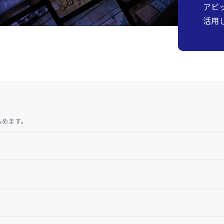
アビ
活用
込めます。