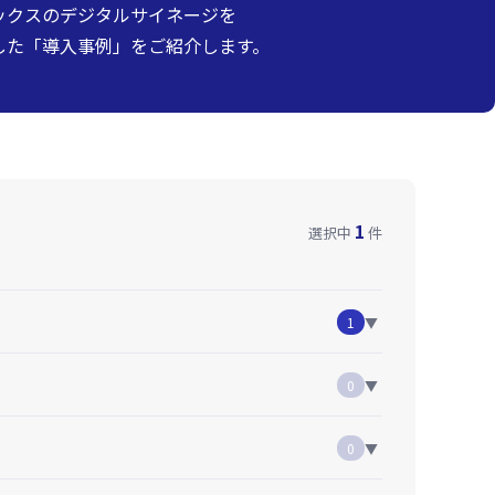
ックスのデジタルサイネージを
した「導入事例」をご紹介します。
1
選択中
件
1
▼
0
▼
0
▼