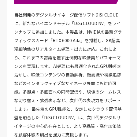
自社開発のデジタルサイネージ配信ソフトDiSi CLOUD
に、新たなハイエンドモデル「DiSi CLOUD NV」をライ
ンナップに追加しました。本製品は、NVIDIAの最新グラ
フィックスカード「RTX 6000 Ada」を搭載し、8K超高
精細映像のリアルタイム処理・出力に対応。これによ
り、これまでの常識を覆す圧倒的な映像美とパフォーマ
ンスを実現します。 AI処理にも最適化されたGPU性能を
活かし、映像コンテンツの自動解析、顔認識や視線追跡
などのインタラクティブなサイネージ展開にも対応可
能。多拠点・多画面への同時配信や、映像のシームレス
な切り替え・拡張表示など、次世代の表現力をサポート
します。 最先端のGPU性能と、安定したクラウド配信基
盤を融合した「DiSi CLOUD NV」は、次世代デジタルサ
イネージの中心的存在として、より高品質・高付加価値
な顧客体験の創出を強力に支援します。