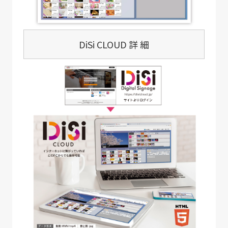
DiSi CLOUD 詳 細