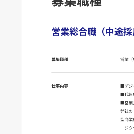
営業総合職（中途採
募集職種
営業（
仕事内容
■デジ
■代理
■営業
弊社の
型商業
ージク