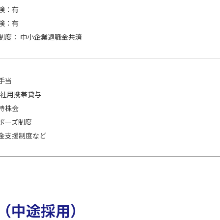
険：有
険：有
制度： 中小企業退職金共済
手当
・社用携帯貸与
持株会
ポーズ制度
金支援制度など
（中途採用）