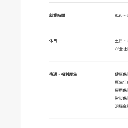
就業時間
9:30～1
休日
土日・
が会社
待遇・福利厚生
健康保
厚生年
雇用保
労災保
退職金