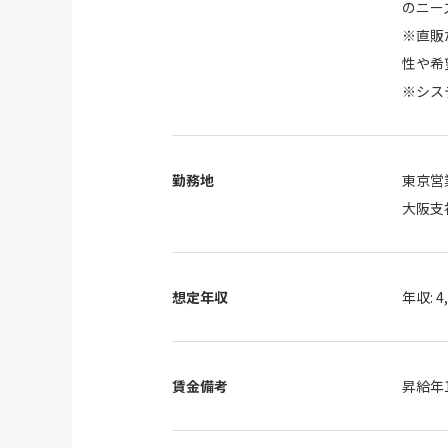
のニー
※直販
性や希
※シス
勤務地
東京営
大阪支
想定年収
年収: 
賃金備考
昇給年