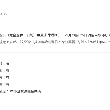
7:30
祝日（完全週休二日制）■夏季休暇は、7～9月の間で5日間各自取得してい
規定ですが、12/29と1/4は有給充当日となり実質12/29～1/4がお
険：有
金：有
険：有
険：有
制度： 中小企業退職金共済