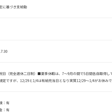
定に基づき支給勤
7:30
祝日（完全週休二日制）■夏季休暇は、7～9月の間で5日間各自取得してい
規定ですが、12/29と1/4は有給充当日となり実質12/29～1/4がお
険：有
金：有