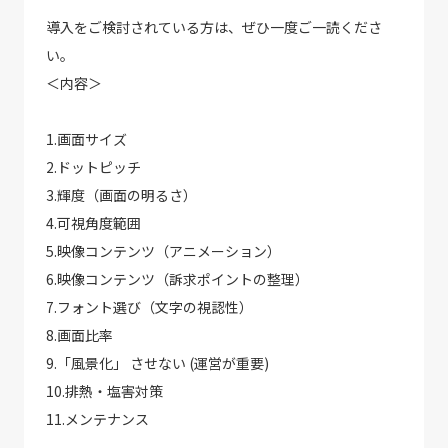
導入をご検討されている方は、ぜひ一度ご一読くださ
い。
＜内容＞
1.画面サイズ
2.ドットピッチ
3.輝度（画面の明るさ）
4.可視角度範囲
5.映像コンテンツ（アニメーション）
6.映像コンテンツ（訴求ポイントの整理）
7.フォント選び（文字の視認性）
8.画面比率
9.「風景化」 させない (運営が重要)
10.排熱・塩害対策
11.メンテナンス