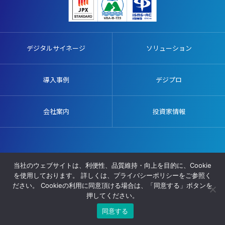
デジタルサイネージ
ソリューション
導入事例
デジプロ
会社案内
投資家情報
販売代理店募集
施工協力業者募集
プライバシーポリシー
当社のウェブサイトは、利便性、品質維持・向上を目的に、Cookie
サイトマップ
を使用しております。 詳しくは、プライバシーポリシーをご参照く
ださい。 Cookieの利用に同意頂ける場合は、「同意する」ボタンを
© AVIX, Inc. All Rights Reserved.
押してください。
同意する