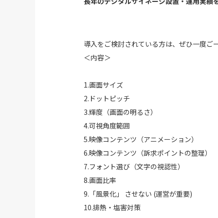
長年のデジタルサイネージ設置・運用実績
導入をご検討されている方は、ぜひ一度ご
＜内容＞
1.画面サイズ
2.ドットピッチ
3.輝度（画面の明るさ）
4.可視角度範囲
5.映像コンテンツ（アニメーション）
6.映像コンテンツ（訴求ポイントの整理）
7.フォント選び（文字の視認性）
8.画面比率
9.「風景化」 させない (運営が重要)
10.排熱・塩害対策