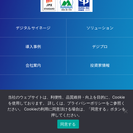
デジタルサイネージ
ソリューション
導入事例
デジプロ
会社案内
投資家情報
販売代理店募集
施工協力業者募集
プライバシーポリシー
当社のウェブサイトは、利便性、品質維持・向上を目的に、Cookie
サイトマップ
を使用しております。 詳しくは、プライバシーポリシーをご参照く
ださい。 Cookieの利用に同意頂ける場合は、「同意する」ボタンを
© AVIX, Inc. All Rights Reserved.
押してください。
同意する