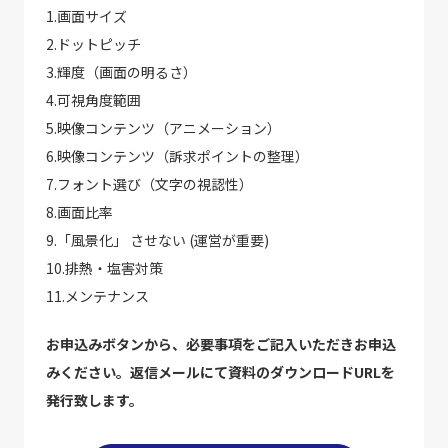
1.画面サイズ
2.ドットピッチ
3.輝度（画面の明るさ）
4.可視角度範囲
5.映像コンテンツ（アニメーション）
6.映像コンテンツ（訴求ポイントの整理）
7.フォント選び（文字の視認性）
8.画面比率
9.「風景化」 させない (運営が重要)
10.排熱・塩害対策
11.メンテナンス
お申込みボタンから、必要事項をご記入いただきお申込
みください。返信メールにて資料のダウンロードURLを
発行致します。