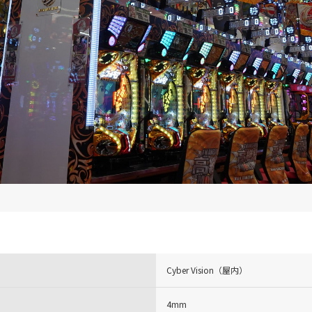
Cyber Vision（屋内）
4mm