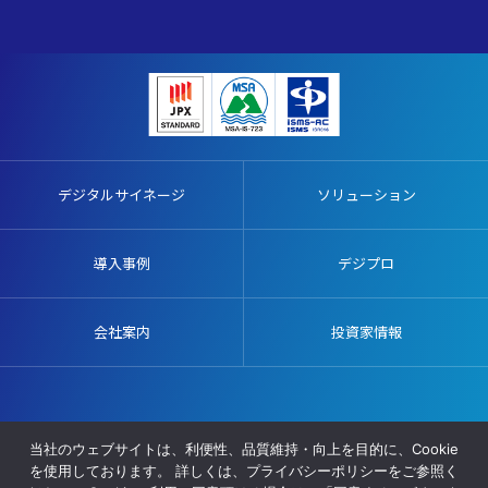
デジタルサイネージ
ソリューション
導入事例
デジプロ
会社案内
投資家情報
販売代理店募集
施工協力業者募集
プライバシーポリシー
当社のウェブサイトは、利便性、品質維持・向上を目的に、Cookie
サイトマップ
を使用しております。 詳しくは、プライバシーポリシーをご参照く