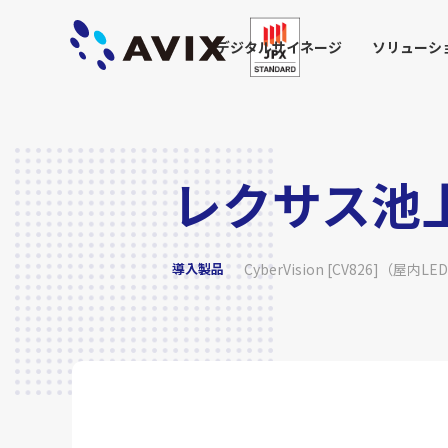
デジタルサイネージ
ソリューシ
レクサス池
導入製品
CyberVision [CV826]（屋内