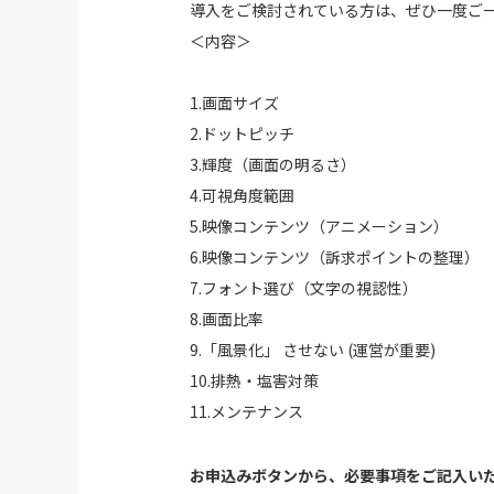
導入をご検討されている方は、ぜひ一度ご
＜内容＞
1.画面サイズ
2.ドットピッチ
3.輝度（画面の明るさ）
4.可視角度範囲
5.映像コンテンツ（アニメーション）
6.映像コンテンツ（訴求ポイントの整理）
7.フォント選び（文字の視認性）
8.画面比率
9.「風景化」 させない (運営が重要)
10.排熱・塩害対策
11.メンテナンス
お申込みボタンから、必要事項をご記入いた