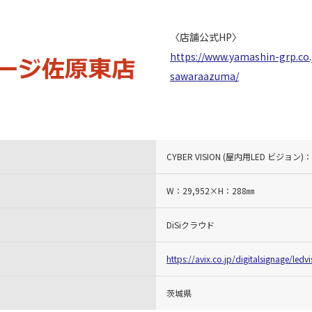
〈店舗公式HP〉
https://www.yamashin-grp.co.
sawaraazuma/
CYBER VISION (屋内用LED ビジョン)：
W：29,952×H：288㎜
DiSiクラウド
https://avix.co.jp/digitalsignage/ledv
茨城県