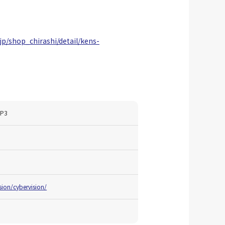
jp/shop_chirashi/detail/kens-
P3
ision/cybervision/