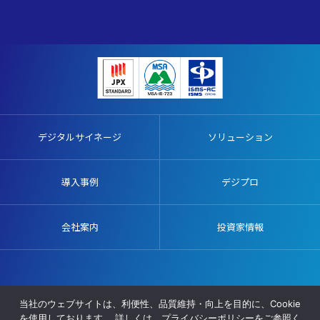
デジタルサイネージ
ソリューション
導入事例
デジプロ
会社案内
投資家情報
販売代理店募集
施工協力業者募集
プライバシーポリシー
当社のウェブサイトは、利便性、品質維持・向上を目的に、Cookie
サイトマップ
を使用しております。 詳しくは、プライバシーポリシーをご参照く