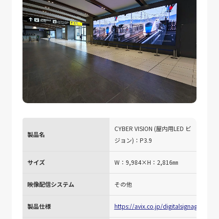
CYBER VISION (屋内用LED ビ
製品名
ジョン)：P3.9
サイズ
W：9,984×H：2,816㎜
映像配信システム
その他
製品仕様
https://avix.co.jp/digitalsignage/ledvi