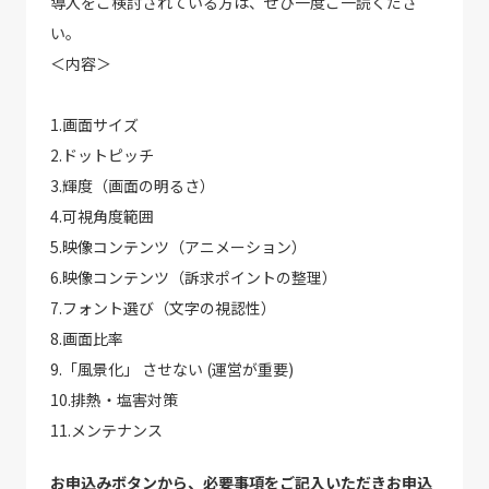
導入をご検討されている方は、ぜひ一度ご一読くださ
い。
＜内容＞
1.画面サイズ
2.ドットピッチ
3.輝度（画面の明るさ）
4.可視角度範囲
5.映像コンテンツ（アニメーション）
6.映像コンテンツ（訴求ポイントの整理）
7.フォント選び（文字の視認性）
8.画面比率
9.「風景化」 させない (運営が重要)
10.排熱・塩害対策
11.メンテナンス
お申込みボタンから、必要事項をご記入いただきお申込