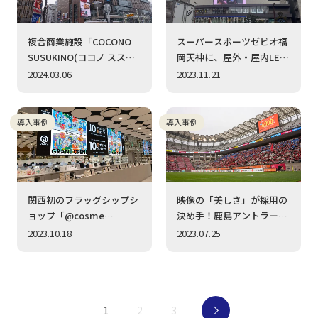
複合商業施設「COCONO
スーパースポーツゼビオ福
SUSUKINO(ココノ ススキ
岡天神に、屋外・屋内LED
ノ)」に超大型LEDビジョン
ビジョンを納入致しまし
2024.03.06
2023.11.21
をご導入いただきました
た。
導入事例
導入事例
関西初のフラッグシップシ
映像の「美しさ」が採用の
ョップ「@cosme
決め手！鹿島アントラー
OSAKA」に、高精細LEDビ
ズ・エフ・シーに、LEDピ
2023.10.18
2023.07.25
ジョン、液晶ディスプレイ
ッチビジョンを2面採用頂
を複数台採用いただきまし
きました
た。
1
2
3