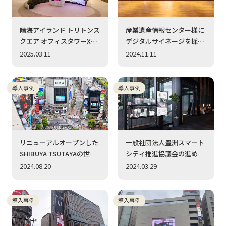
晴海アイランド トリトンス
産業遺産情報センター様に
クエア オフィスタワーX棟
デジタルサイネージを採用
にFLEX VISIONを採用導入
頂きました
2025.03.11
2024.11.11
致しました
導入事例
導入事例
リニューアルオープンした
一般社団法人豊洲スマート
SHIBUYA TSUTAYAの世界
シティ推進協議会の進める
観を演出
豊洲スマートシティ事業に
2024.08.20
2024.03.29
デジタルサイネージとAIイ
ンサイトを納入致しました
導入事例
導入事例