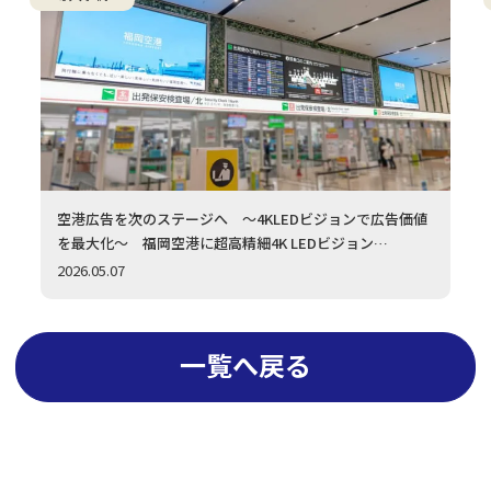
空港広告を次のステージへ ～4KLEDビジョンで広告価値
を最大化～ 福岡空港に超高精細4K LEDビジョン
（1.2mmピッチ）を採用いただきました
2026.05.07
一覧へ戻る