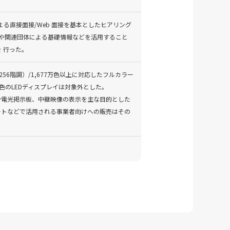
接面接/Web 面接を基本とした​​​​​ヒアリング
スや関連団体による基礎情報などを活用すること
 行った。
6階調）/1,677万色以上に対応した​​​フルカラー
3色のLEDディスプレイは対象外とした。
アボードや電光掲示板、中継映像の表示を主な目的とした
ト/コンサートなどで活用される事業者向けへの販売はその