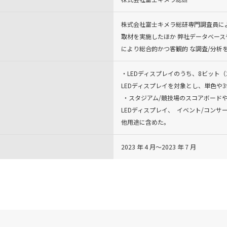
株式会社富士キメラ総研専門調査員による直
取材を実施したほか 弊社データベー
により総合的かつ客観的 な調査/分析を
・LEDディスプレイのうち、8ビット（25
LEDディスプレイを対象とし、単色や
​​​​​​ ・スタジアム/競技場のスコ
LEDディスプレイ、 ​​​​​ ​​イベン
他用途に含めた。
2023 年 4 月～2023 年 7 月