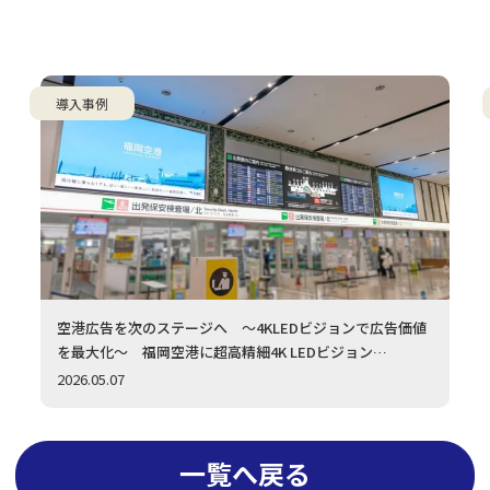
導入事例
空港広告を次のステージへ ～4KLEDビジョンで広告価値
を最大化～ 福岡空港に超高精細4K LEDビジョン
（1.2mmピッチ）を採用いただきました
2026.05.07
一覧へ戻る