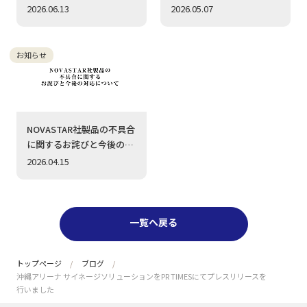
品展示会を開催（7/1〜
告価値を最大化～ 福岡空
2026.06.13
2026.05.07
7/10）
港に超高精細4K LEDビジョ
ン（1.2mmピッチ）を採
用いただきました
お知らせ
NOVASTAR社製品の不具合
に関するお詫びと今後の対
応について
2026.04.15
一覧へ戻る
トップページ
ブログ
沖縄アリーナ サイネージソリューションをPR TIMESにてプレスリリースを
行いました