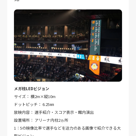
メガ柱LEDビジョン
サイズ： 横2m×縦10m
ドットピッチ： 6.25㎜
放映内容： 選手紹介・スコア表示・館内演出
設置場所： アリーナ内柱2ヵ所
1：5の映像比率で選手などを迫力のある画像で紹介できる大
型ビジョン