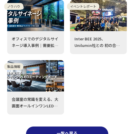
ノウハウ
イベントレポート
オフィスでのデジタルサイ
Inter BEE 2025、
ネージ導入事例｜需要拡大
Unilumin社との 初の合同
の背景・最新事例・推奨製
出展 に多くの方にお立ち寄
品「HUB ONE」を徹底解
りいただき、誠にありがと
説
うございました。
製品情報
会議室の常識を変える、大
画面オールインワンLEDミ
ーティングボードとは
一覧へ戻る