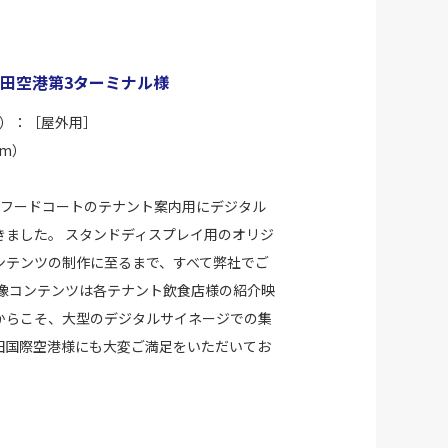
成田空港第3ターミナル様
ジョン）：［屋外用］
mm）
、フードコートのテナント案内用にデジタル
きました。 スタンドディスプレイ用のオリジ
ンテンツの制作に至るまで、すべて弊社でご
映像コンテンツは各テナント飲食店様の紹介映
からこそ、大型のデジタルサイネージでの集
田国際空港様にも大変ご満足をいただいてお