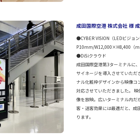
成田国際空港 株式会社 様 
●CYBER VISION（LEDビ
P10mm/W12,000×H8,400（
●DiSiクラウド
成田国際空港第3ターミナルに
サイネージを導入させていただ
ナル化粧枠デザインから映像コ
対応させていただきました。 
像を放映。広いターミナル内だ
客・送客効果には最適だと、成
ります。