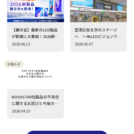
【展示会】最新のLED製品
空港広告を次のステージ
が新橋に大集結！2026新製
へ ～4KLEDビジョンで広
品展示会を開催（7/1〜
告価値を最大化～ 福岡空
2026.06.13
2026.05.07
7/10）
港に超高精細4K LEDビジョ
ン（1.2mmピッチ）を採
用いただきました
お知らせ
NOVASTAR社製品の不具合
に関するお詫びと今後の対
応について
2026.04.15