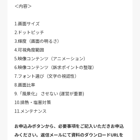
＜内容＞
1.画面サイズ
2.ドットピッチ
3.輝度（画面の明るさ）
4.可視角度範囲
5.映像コンテンツ（アニメーション）
6.映像コンテンツ（訴求ポイントの整理）
7.フォント選び（文字の視認性）
8.画面比率
9.「風景化」 させない (運営が重要)
10.排熱・塩害対策
11.メンテナンス
お申込みボタンから、必要事項をご記入いただきお申込
みください。返信メールにて資料のダウンロードURLを