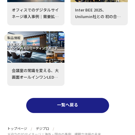
オフィスでのデジタルサイ
Inter BEE 2025、
ネージ導入事例｜需要拡大
Unilumin社との 初の合同
の背景・最新事例・推奨製
出展 に多くの方にお立ち寄
品「HUB ONE」を徹底解
りいただき、誠にありがと
説
うございました。
製品情報
会議室の常識を変える、大
画面オールインワンLEDミ
ーティングボードとは
一覧へ戻る
トップページ
デジプロ
大迫力の3Dサイネージ！海外・国内の事例、裸眼立体視の未来